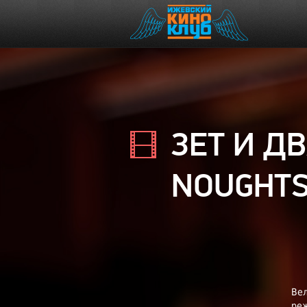
ЗЕТ И ДВ
NOUGHT
Вел
реж