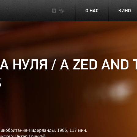
О НАС
КИНО
А НУЛЯ / A ZED AND
S
икобритания-Нидерланды, 1985, 117 мин.
иссер: Питер Гринуэй