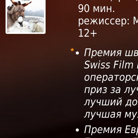
90 мин.
режиссер: 
12+
Премия шв
Swiss Film
операторс
приз за л
лучший до
лучшая му
Премия Ев