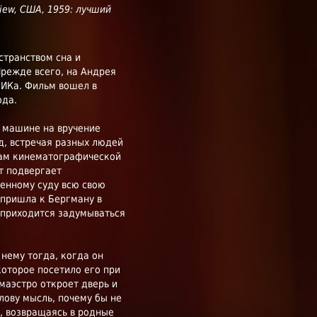
iew, США, 1959: лучший
странством сна и
Прежде всего, на Андрея
ГИКа. Фильм вошел в
ода.
а машине на вручение
д, встречая разных людей
вам кинематографической
т подвергает
енному суду всю свою
 пришла к Бергману в
 приходится задумываться
нему тогда, когда он
которое посетило его при
 маэстро откроет дверь и
олову мысль, почему бы не
, возвращаясь в родные