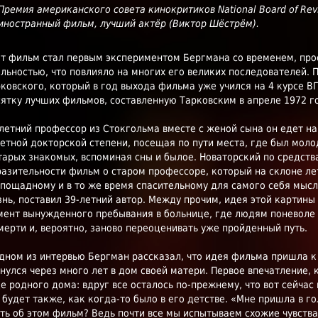
Премия американского совета кинокритиков National Board of Rev
иностранный фильм, лучший актёр (Виктор Шёстрём).
т фильм стал первым экспериментом Бергмана со временем, про
льностью, что повлияло на многих его великих последователей. 
ковского, который в год выхода фильма уже учился на 4 курсе В
ятку лучших фильмов, составленную Тарковским в апреле 1972 г
летний профессор из Стокгольма вместе с женой сына он едет н
етной докторской степени, посещая по пути места, где был моло
тарых знакомых, вспоминая сны и былое. Новаторский по средст
азительности фильм о старом профессоре, который на склоне ле
пощадному и в то же время спасительному для самого себя мысл
нь, поставил 39-летний автор. Между прочим, идея этой картины
ент вынужденного пребывания в больнице, где людям поневоле
мерти и, вероятно, заново переоценивать уже пройденный путь.
дном из интервью Бергман рассказал, что идея фильма пришла к 
нулся через много лет в дом своей матери. Первое впечатление, 
е родного дома: вдруг все осталось по-прежнему, что вот сейчас
 будет также, как когда-то было в его детстве. «Мне пришла в г
ть об этом фильм? Ведь почти все мы испытываем схожие чувства