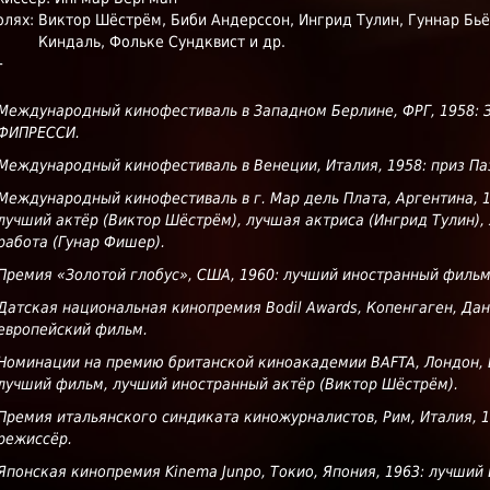
олях:
Виктор Шёстрём, Биби Андерссон, Ингрид Тулин, Гуннар Бь
Киндаль, Фольке Сундквист и др.
+
Международный кинофестиваль в Западном Берлине, ФРГ, 1958: З
ФИПРЕССИ.
Международный кинофестиваль в Венеции, Италия, 1958: приз Па
Международный кинофестиваль в г. Мар дель Плата, Аргентина, 
лучший актёр (Виктор Шёстрём), лучшая актриса (Ингрид Тулин),
работа (Гунар Фишер).
Премия «Золотой глобус», США, 1960: лучший иностранный фильм
Датская национальная кинопремия Bodil Awards, Копенгаген, Дан
европейский фильм.
Номинации на премию британской киноакадемии BAFTA, Лондон, 
лучший фильм, лучший иностранный актёр (Виктор Шёстрём).
Премия итальянского синдиката киножурналистов, Рим, Италия, 
режиссёр.
Японская кинопремия Kinema Junpo, Токио, Япония, 1963: лучший