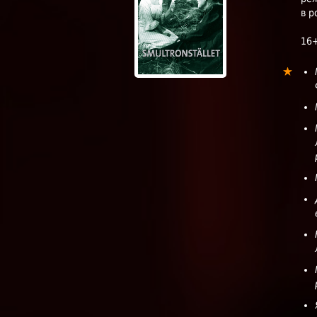
в р
16