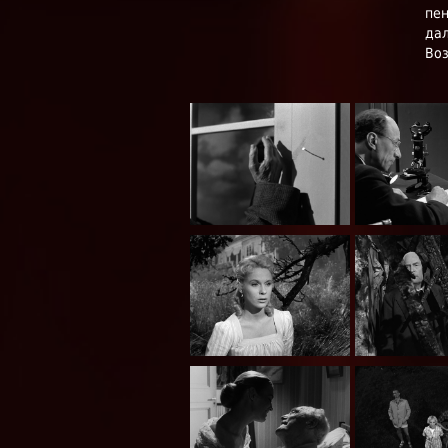
пен
дал
Воз