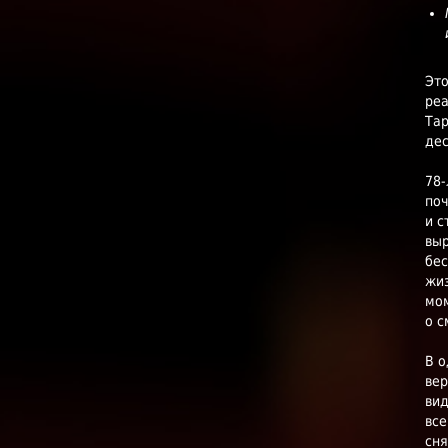
Это
реа
Тар
дес
78-
поч
и с
выр
бес
жиз
мом
о с
В о
вер
вид
все
сня