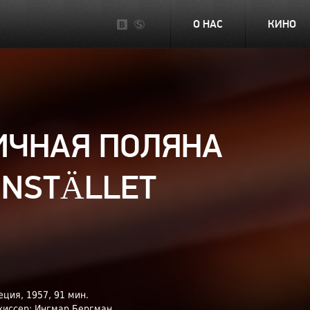
О НАС
КИНО
ИЧНАЯ ПОЛЯНА
NSTÄLLET
ция, 1957, 91 мин.
жиссер: Ингмар Бергман