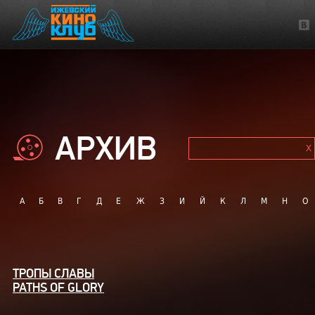
АРХИВ
А
Б
В
Г
Д
Е
Ж
З
И
Й
К
Л
М
Н
О
ТРОПЫ СЛАВЫ
PATHS OF GLORY